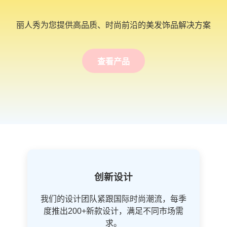
丽人秀为您提供高品质、时尚前沿的美发饰品解决方案
查看产品
创新设计
我们的设计团队紧跟国际时尚潮流，每季
度推出200+新款设计，满足不同市场需
求。