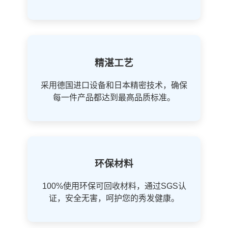
精湛工艺
采用德国进口设备和日本精密技术，确保
每一件产品都达到最高品质标准。
环保材料
100%使用环保可回收材料，通过SGS认
证，安全无害，呵护您的秀发健康。